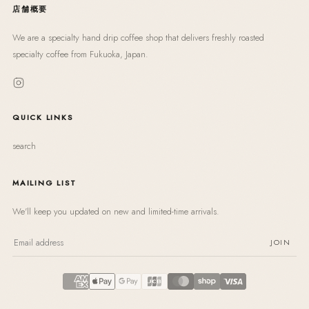
店舗概要
We are a specialty hand drip coffee shop that delivers freshly roasted
specialty coffee from Fukuoka, Japan.
QUICK LINKS
search
MAILING LIST
We'll keep you updated on new and limited-time arrivals.
JOIN