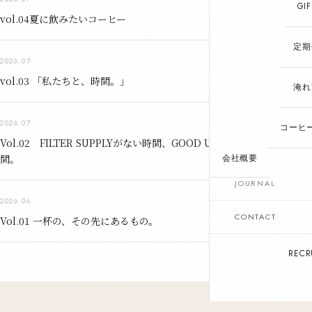
GIF
vol.04夏に飲みたいコーヒー
定期
READ MORE
2026.07
vol.03 「私たちと、時間。」
淹れ
READ MORE
2026.07
コーヒ
Vol.02 FILTER SUPPLYがない時間、GOOD UP COFFEEという時
間。
会社概要
JOURNAL
READ MORE
2026.06
CONTACT
Vol.01 一杯の、その先にあるもの。
RECR